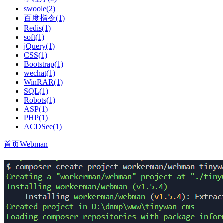
swoole(2)
百度指令(1)
Redis(1)
soft(1)
jQuery(1)
CSS(1)
Bootstrap(1)
wechat(1)
WinRAR(1)
SQL(1)
Robots(1)
ASP(1)
PHP(1)
ACDSee(1)
首页
Webman