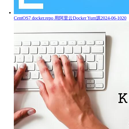
CentOS7 docker.repo 用阿里云Docker Yum源
2024-06-10
20