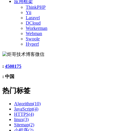
应用框架
ThinkPHP
Yii
Laravel
DCloud
Workerman
Webman
Swoole
Hyperf
:
4508175
: 中国
热门标签
Algorithm(10)
JavaScript(4)
HTTPS(4)
linux(3)
Sitemap(2)
小程序(2)