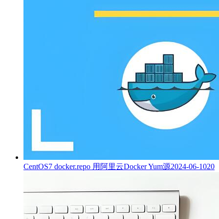
CentOS7 docker.repo 用阿里云Docker Yum源
2024-06-10
20