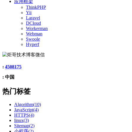
应用框架
ThinkPHP
Yii
Laravel
DCloud
Workerman
Webman
Swoole
Hyperf
:
4508175
: 中国
热门标签
Algorithm(10)
JavaScript(4)
HTTPS(4)
linux(3)
Sitemap(2)
小程序(2)