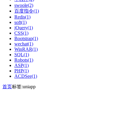
swoole(2)
百度指令(1)
Redis(1)
soft(1)
jQuery(1)
CSS(1)
Bootstrap(1)
wechat(1)
WinRAR(1)
SQL(1)
Robots(1)
ASP(1)
PHP(1)
ACDSee(1)
首页
标签:uniapp