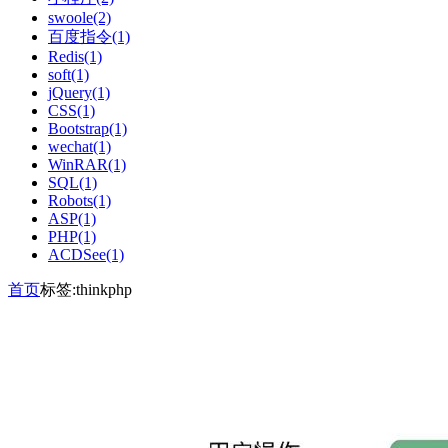
swoole(2)
百度指令(1)
Redis(1)
soft(1)
jQuery(1)
CSS(1)
Bootstrap(1)
wechat(1)
WinRAR(1)
SQL(1)
Robots(1)
ASP(1)
PHP(1)
ACDSee(1)
首页
标签:thinkphp