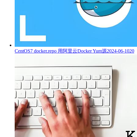
CentOS7 docker.repo 用阿里云Docker Yum源
2024-06-10
20