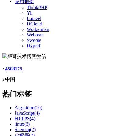
应用框架
ThinkPHP
Yii
Laravel
DCloud
Workerman
Webman
Swoole
Hyperf
:
4508175
: 中国
热门标签
Algorithm(10)
JavaScript(4)
HTTPS(4)
linux(3)
Sitemap(2)
小程序(2)