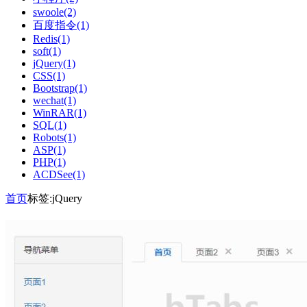
swoole(2)
百度指令(1)
Redis(1)
soft(1)
jQuery(1)
CSS(1)
Bootstrap(1)
wechat(1)
WinRAR(1)
SQL(1)
Robots(1)
ASP(1)
PHP(1)
ACDSee(1)
首页
标签:jQuery