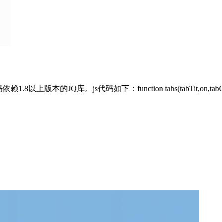
的JQ库。js代码如下：function tabs(tabTit,on,tabCon){ 