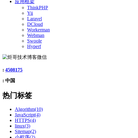
应用框架
ThinkPHP
Yii
Laravel
DCloud
Workerman
Webman
Swoole
Hyperf
:
4508175
: 中国
热门标签
Algorithm(10)
JavaScript(4)
HTTPS(4)
linux(3)
Sitemap(2)
小程序(2)