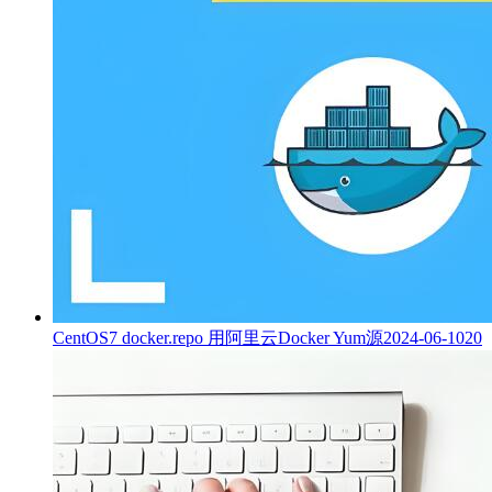
CentOS7 docker.repo 用阿里云Docker Yum源
2024-06-10
20