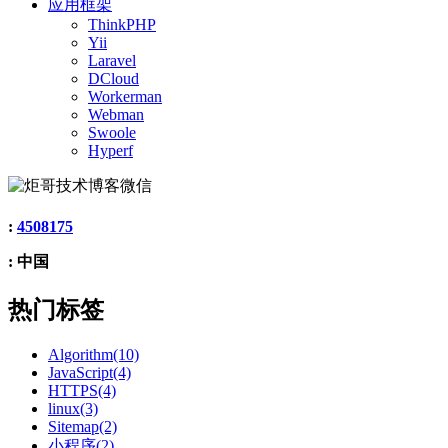
应用框架
ThinkPHP
Yii
Laravel
DCloud
Workerman
Webman
Swoole
Hyperf
:
4508175
: 中国
热门标签
Algorithm(10)
JavaScript(4)
HTTPS(4)
linux(3)
Sitemap(2)
小程序(2)