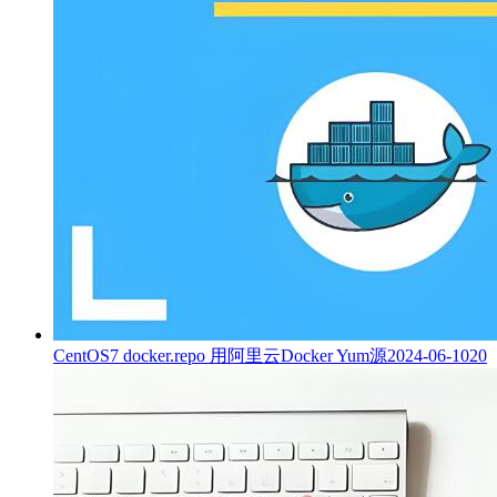
CentOS7 docker.repo 用阿里云Docker Yum源
2024-06-10
20