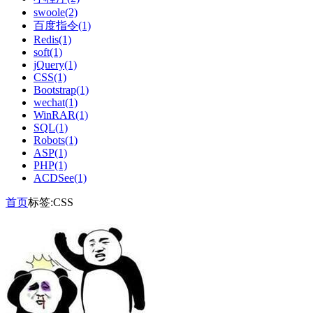
swoole(2)
百度指令(1)
Redis(1)
soft(1)
jQuery(1)
CSS(1)
Bootstrap(1)
wechat(1)
WinRAR(1)
SQL(1)
Robots(1)
ASP(1)
PHP(1)
ACDSee(1)
首页
标签:CSS