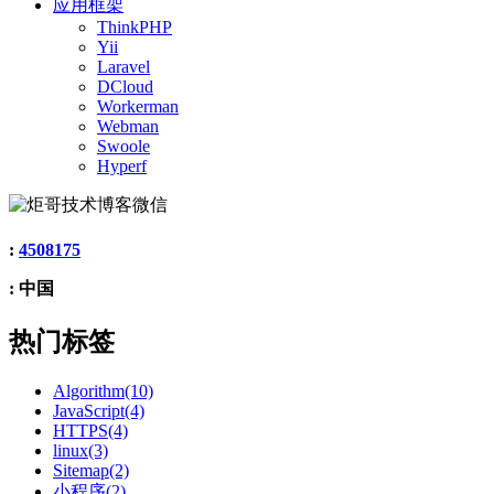
应用框架
ThinkPHP
Yii
Laravel
DCloud
Workerman
Webman
Swoole
Hyperf
:
4508175
: 中国
热门标签
Algorithm(10)
JavaScript(4)
HTTPS(4)
linux(3)
Sitemap(2)
小程序(2)