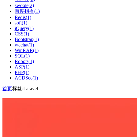
swoole(2)
百度指令(1)
Redis(1)
soft(1)
jQuery(1)
CSS(1)
Bootstrap(1)
wechat(1)
WinRAR(1)
SQL(1)
Robots(1)
ASP(1)
PHP(1)
ACDSee(1)
首页
标签:Laravel