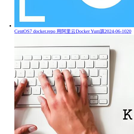
CentOS7 docker.repo 用阿里云Docker Yum源
2024-06-10
20