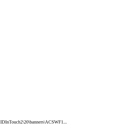
ouch2\20\banners\ACSWF1...