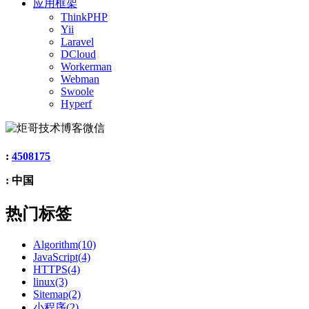
应用框架
ThinkPHP
Yii
Laravel
DCloud
Workerman
Webman
Swoole
Hyperf
:
4508175
: 中国
热门标签
Algorithm(10)
JavaScript(4)
HTTPS(4)
linux(3)
Sitemap(2)
小程序(2)