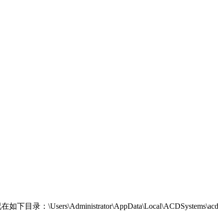
s\Administrator\AppData\Local\ACDSystems\acdIDInT