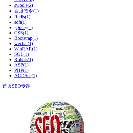
swoole(2)
百度指令(1)
Redis(1)
soft(1)
jQuery(1)
CSS(1)
Bootstrap(1)
wechat(1)
WinRAR(1)
SQL(1)
Robots(1)
ASP(1)
PHP(1)
ACDSee(1)
首页
SEO专题