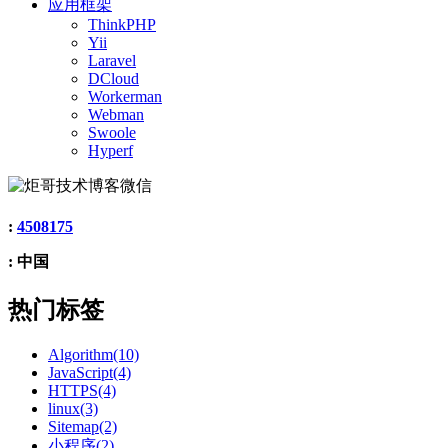
应用框架
ThinkPHP
Yii
Laravel
DCloud
Workerman
Webman
Swoole
Hyperf
:
4508175
: 中国
热门标签
Algorithm(10)
JavaScript(4)
HTTPS(4)
linux(3)
Sitemap(2)
小程序(2)