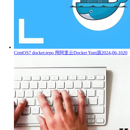
CentOS7 docker.repo 用阿里云Docker Yum源
2024-06-10
20