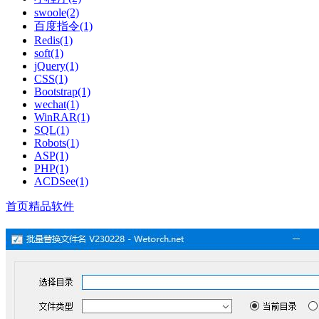
swoole(2)
百度指令(1)
Redis(1)
soft(1)
jQuery(1)
CSS(1)
Bootstrap(1)
wechat(1)
WinRAR(1)
SQL(1)
Robots(1)
ASP(1)
PHP(1)
ACDSee(1)
首页
精品软件