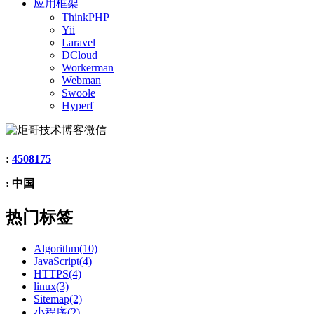
应用框架
ThinkPHP
Yii
Laravel
DCloud
Workerman
Webman
Swoole
Hyperf
:
4508175
: 中国
热门标签
Algorithm(10)
JavaScript(4)
HTTPS(4)
linux(3)
Sitemap(2)
小程序(2)