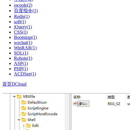
swoole(2)
百度指令(1)
Redis(1)
soft(1)
jQuery(1)
CSS(1)
Bootstrap(1)
wechat(1)
WinRAR(1)
SQL(1)
Robots(1)
ASP(1)
PHP(1)
ACDSee(1)
首页
DCloud