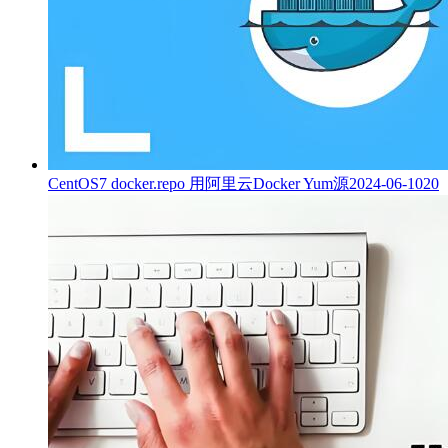
CentOS7 docker.repo 用阿里云Docker Yum源
2024-06-10
20