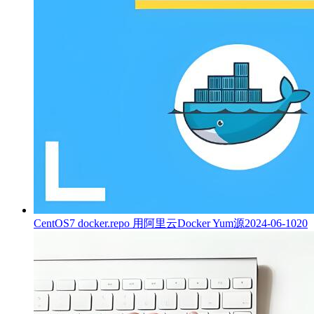
CentOS7 docker.repo 用阿里云Docker Yum源
2024-06-10
20