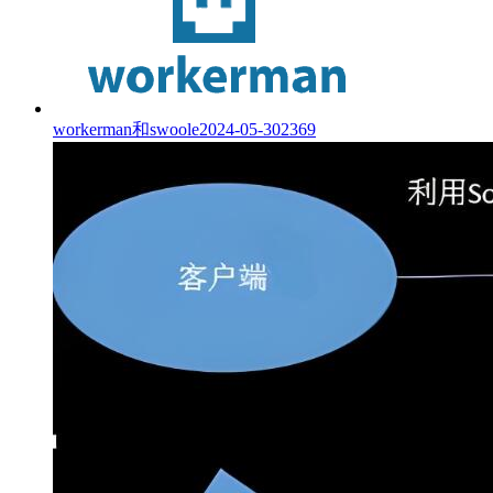
workerman和swoole
2024-05-30
2369