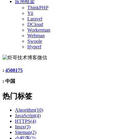
应用框架
ThinkPHP
Yii
Laravel
DCloud
Workerman
Webman
Swoole
Hyperf
:
4508175
: 中国
热门标签
Algorithm(10)
JavaScript(4)
HTTPS(4)
linux(3)
Sitemap(2)
小程序(2)