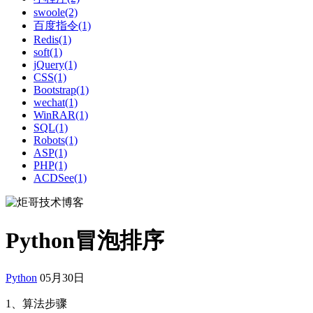
swoole(2)
百度指令(1)
Redis(1)
soft(1)
jQuery(1)
CSS(1)
Bootstrap(1)
wechat(1)
WinRAR(1)
SQL(1)
Robots(1)
ASP(1)
PHP(1)
ACDSee(1)
Python冒泡排序
Python
05月30日
1、算法步骤