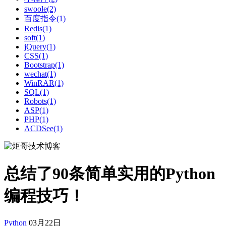
swoole(2)
百度指令(1)
Redis(1)
soft(1)
jQuery(1)
CSS(1)
Bootstrap(1)
wechat(1)
WinRAR(1)
SQL(1)
Robots(1)
ASP(1)
PHP(1)
ACDSee(1)
总结了90条简单实用的Python
编程技巧！
Python
03月22日