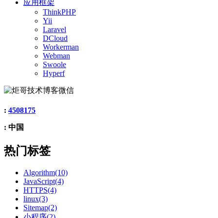
应用框架
ThinkPHP
Yii
Laravel
DCloud
Workerman
Webman
Swoole
Hyperf
:
4508175
: 中国
热门标签
Algorithm(10)
JavaScript(4)
HTTPS(4)
linux(3)
Sitemap(2)
小程序(2)