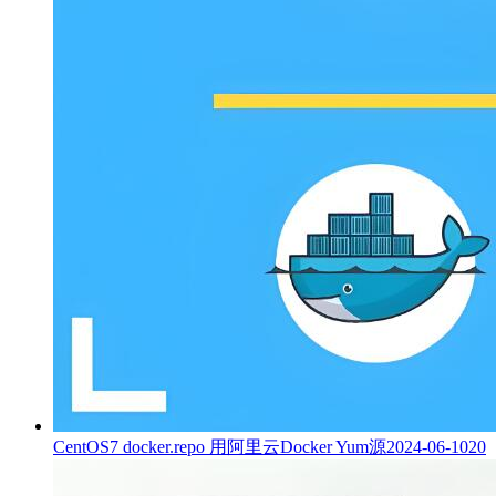
CentOS7 docker.repo 用阿里云Docker Yum源
2024-06-10
20