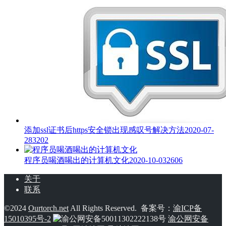
添加ssl证书后https安全锁出现感叹号解决方法
2020-07-
28
3202
程序员喝酒喝出的计算机文化
2020-10-03
2606
关于
联系
©2024
Ourtorch.net
All Rights Reserved. 备案号：
渝ICP备
15010395号-2
渝公网安备