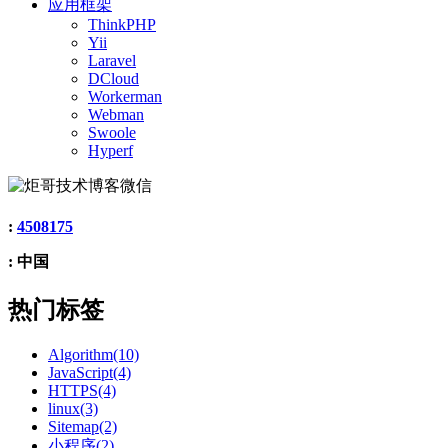
应用框架
ThinkPHP
Yii
Laravel
DCloud
Workerman
Webman
Swoole
Hyperf
:
4508175
: 中国
热门标签
Algorithm(10)
JavaScript(4)
HTTPS(4)
linux(3)
Sitemap(2)
小程序(2)