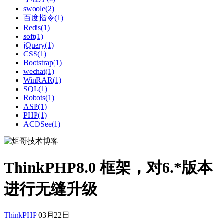
swoole(2)
百度指令(1)
Redis(1)
soft(1)
jQuery(1)
CSS(1)
Bootstrap(1)
wechat(1)
WinRAR(1)
SQL(1)
Robots(1)
ASP(1)
PHP(1)
ACDSee(1)
ThinkPHP8.0 框架，对6.*版本
进行无缝升级
ThinkPHP
03月22日