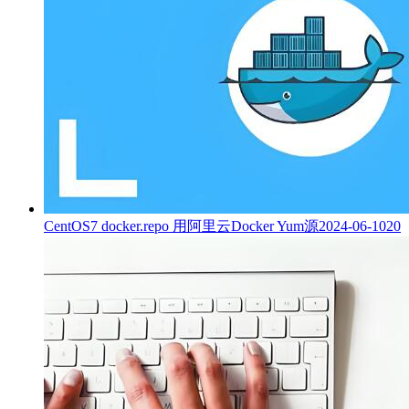
CentOS7 docker.repo 用阿里云Docker Yum源
2024-06-10
20