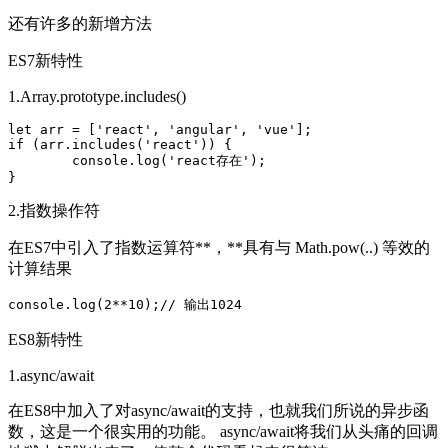
还有许多的新增方法
ES7新特性
1.Array.prototype.includes()
let arr = ['react', 'angular', 'vue'];

if (arr.includes('react')) {

	console.log('react存在');

}
2.指数操作符
在ES7中引入了指数运算符**，**具有与 Math.pow(..) 等效的
计算结果
console.log(2**10);// 输出1024
ES8新特性
1.async/await
在ES8中加入了对async/await的支持，也就我们所说的异步函
数，这是一个很实用的功能。 async/await将我们从头痛的回调