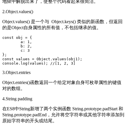
地狱中解脱出来了，使整个代码看起来很简洁。
2.Object.values()
Object.values() 是一个与 Object.keys() 类似的新函数，但返回
的是Object自身属性的所有值，不包括继承的值。
const obj = {

	a: 1,

	b: 2,

	c: 3

};

const values = Object.values(obj1);

console.log(values); //[1, 2, 3]
3.Object.entries
Object.entries()函数返回一个给定对象自身可枚举属性的键值
对的数组。
4.String padding
在ES8中String新增了两个实例函数 String.prototype.padStart 和
String.prototype.padEnd，允许将空字符串或其他字符串添加到
原始字符串的开头或结尾。