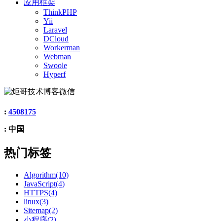
应用框架
ThinkPHP
Yii
Laravel
DCloud
Workerman
Webman
Swoole
Hyperf
:
4508175
: 中国
热门标签
Algorithm(10)
JavaScript(4)
HTTPS(4)
linux(3)
Sitemap(2)
小程序(2)