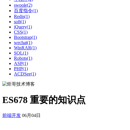
swoole(2)
百度指令(1)
Redis(1)
soft(1)
jQuery(1)
CSS(1)
Bootstrap(1)
wechat(1)
WinRAR(1)
SQL(1)
Robots(1)
ASP(1)
PHP(1)
ACDSee(1)
ES678 重要的知识点
前端开发
06月04日