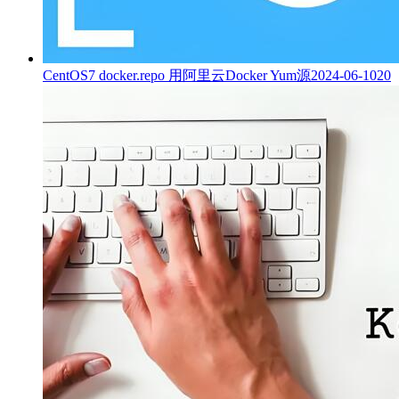
CentOS7 docker.repo 用阿里云Docker Yum源
2024-06-10
20