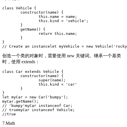
class Vehicle {

	constructor(name) {      

		this.name = name;      

		this.kind = 'vehicle';   

	}   

	getName() {      

		return this.name;   

	}  

} 

// Create an instancelet myVehicle = new Vehicle('rocky
创造一个类的对象时，需要使用 new 关键词。继承一个基类
时，使用 extends：
class Car extends Vehicle {   

	constructor(name) {      

		super(name);      

		this.kind = 'car'   

	}

} 

let myCar = new Car('bumpy'); 

myCar.getName(); 

// 'bumpy'myCar instanceof Car; 

// truemyCar instanceof Vehicle; 

//true
7.Math