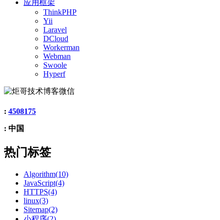
应用框架
ThinkPHP
Yii
Laravel
DCloud
Workerman
Webman
Swoole
Hyperf
:
4508175
: 中国
热门标签
Algorithm(10)
JavaScript(4)
HTTPS(4)
linux(3)
Sitemap(2)
小程序(2)