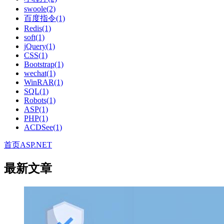
swoole(2)
百度指令(1)
Redis(1)
soft(1)
jQuery(1)
CSS(1)
Bootstrap(1)
wechat(1)
WinRAR(1)
SQL(1)
Robots(1)
ASP(1)
PHP(1)
ACDSee(1)
首页
ASP.NET
最新文章