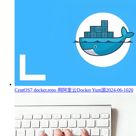
CentOS7 docker.repo 用阿里云Docker Yum源
2024-06-10
20